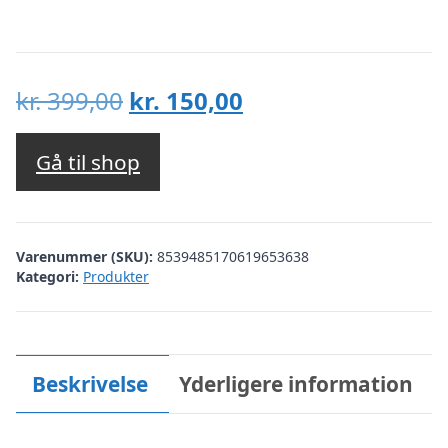
Den
Den
kr.
399,00
kr.
150,00
oprindelige
aktuelle
pris
pris
Gå til shop
var:
er:
kr. 399,00.
kr. 150,00.
Varenummer (SKU):
8539485170619653638
Kategori:
Produkter
Beskrivelse
Yderligere information